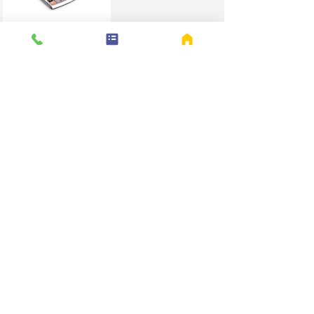
コストの削減
土木工事
お問い合わせはこちら
0287-74-3771
総合設備業
HSサービス
​©︎2023 HSサービス .All Rights Reserved.